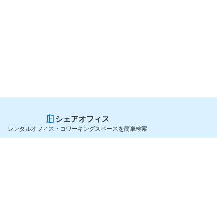
シェアオフィス
レンタルオフィス・コワーキングスペースを簡単検索
スペースを貸したい方
シェアオフィスを探すなら
スペース掲載のご案内
OfficeConnect
ハイクラス掲載のご案内
近くのジムを探すなら