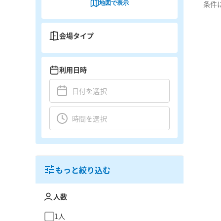
地図で表示
条件
会場タイプ
利用日時
もっと絞り込む
人数
1人