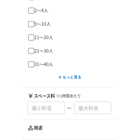
2〜4人
5〜10人
11〜20人
21〜30人
31〜40人
もっと見る
スペース料
※1時間あたり
〜
用途