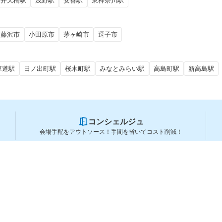
弁天橋駅
浅野駅
安善駅
東神奈川駅
藤沢市
小田原市
茅ヶ崎市
逗子市
車道駅
日ノ出町駅
桜木町駅
みなとみらい駅
高島町駅
新高島駅
コンシェルジュ
会場手配をアウトソース！手間を省いてコスト削減！
スペースを利用する方
スペースを探す
会場タイプから探す