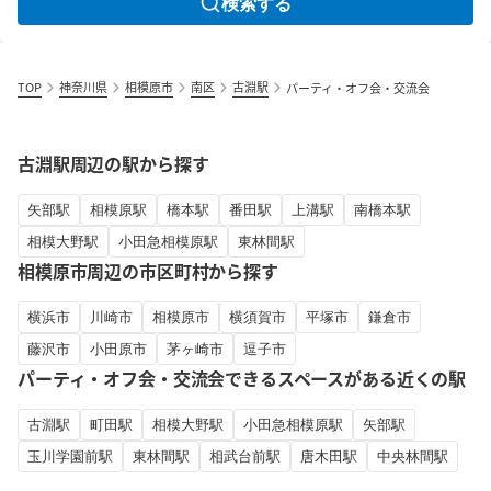
検索する
TOP
神奈川県
相模原市
南区
古淵駅
パーティ・オフ会・交流会
古淵駅周辺の駅から探す
矢部駅
相模原駅
橋本駅
番田駅
上溝駅
南橋本駅
相模大野駅
小田急相模原駅
東林間駅
相模原市周辺の市区町村から探す
横浜市
川崎市
相模原市
横須賀市
平塚市
鎌倉市
藤沢市
小田原市
茅ヶ崎市
逗子市
パーティ・オフ会・交流会できるスペースがある近くの駅
古淵駅
町田駅
相模大野駅
小田急相模原駅
矢部駅
玉川学園前駅
東林間駅
相武台前駅
唐木田駅
中央林間駅