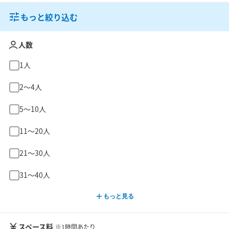
もっと絞り込む
人数
1人
2〜4人
5〜10人
11〜20人
21〜30人
31〜40人
もっと見る
スペース料
※1時間あたり