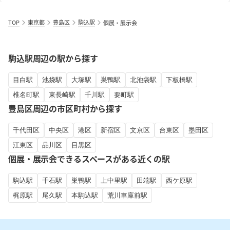
TOP
東京都
豊島区
駒込駅
個展・展示会
駒込駅周辺の駅から探す
目白駅
池袋駅
大塚駅
巣鴨駅
北池袋駅
下板橋駅
椎名町駅
東長崎駅
千川駅
要町駅
豊島区周辺の市区町村から探す
千代田区
中央区
港区
新宿区
文京区
台東区
墨田区
江東区
品川区
目黒区
個展・展示会できるスペースがある近くの駅
駒込駅
千石駅
巣鴨駅
上中里駅
田端駅
西ケ原駅
梶原駅
尾久駅
本駒込駅
荒川車庫前駅