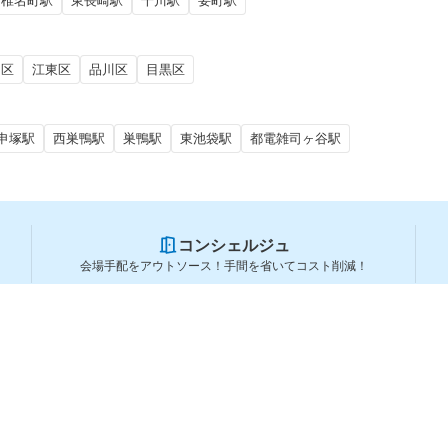
椎名町駅
東長崎駅
千川駅
要町駅
田区
江東区
品川区
目黒区
申塚駅
西巣鴨駅
巣鴨駅
東池袋駅
都電雑司ヶ谷駅
コンシェルジュ
会場手配をアウトソース！手間を省いてコスト削減！
スペースを利用する方
スペースを探す
会場タイプから探す