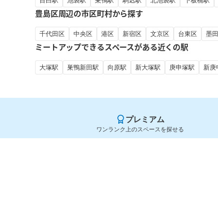
目白駅
池袋駅
巣鴨駅
駒込駅
北池袋駅
下板橋駅
豊島区周辺の市区町村から探す
千代田区
中央区
港区
新宿区
文京区
台東区
墨
ミートアップできるスペースがある近くの駅
大塚駅
巣鴨新田駅
向原駅
新大塚駅
庚申塚駅
新庚
プレミアム
ワンランク上のスペースを探せる