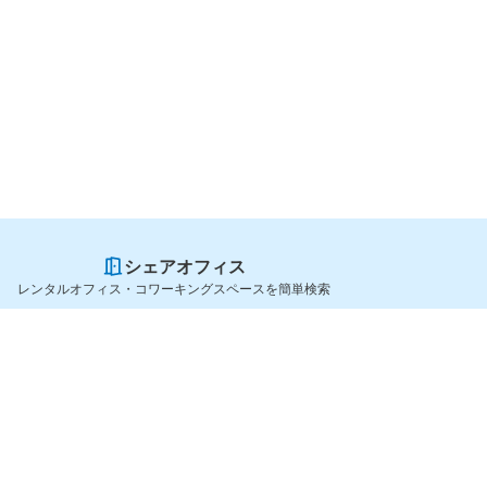
シェアオフィス
レンタルオフィス・コワーキングスペースを簡単検索
スペースを貸したい方
シェアオフィスを探すなら
スペース掲載のご案内
OfficeConnect
ハイクラス掲載のご案内
近くのジムを探すなら