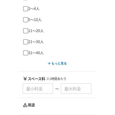
2〜4人
5〜10人
11〜20人
21〜30人
31〜40人
もっと見る
スペース料
※1時間あたり
〜
用途