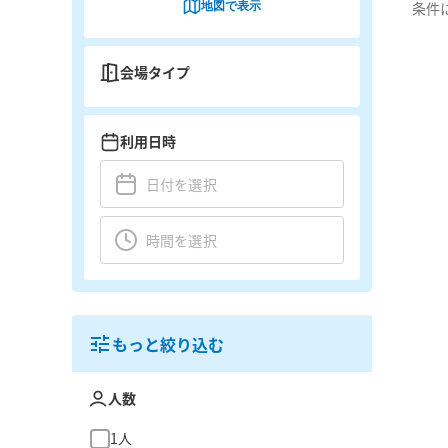
地図で表示
条件
会場タイプ
利用日時
もっと絞り込む
人数
1人