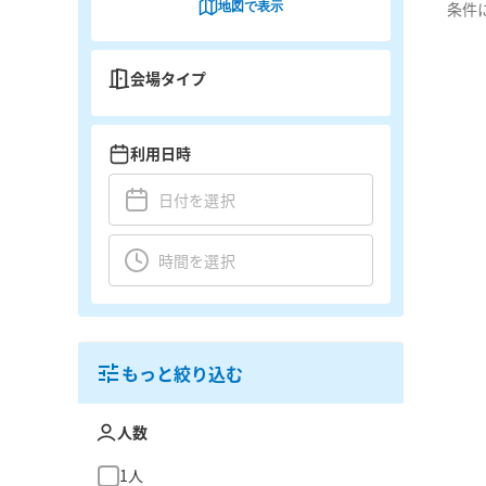
地図で表示
条件
会場タイプ
利用日時
もっと絞り込む
人数
1人