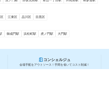
駅
虎ノ門駅
赤坂見附駅
青山一丁目駅
外苑前駅
表参道駅
田区
江東区
品川区
目黒区
駅
御成門駅
浜松町駅
虎ノ門駅
大門駅
コンシェルジュ
会場手配をアウトソース！手間を省いてコスト削減！
スペースを利用する方
スペースを探す
会場タイプから探す