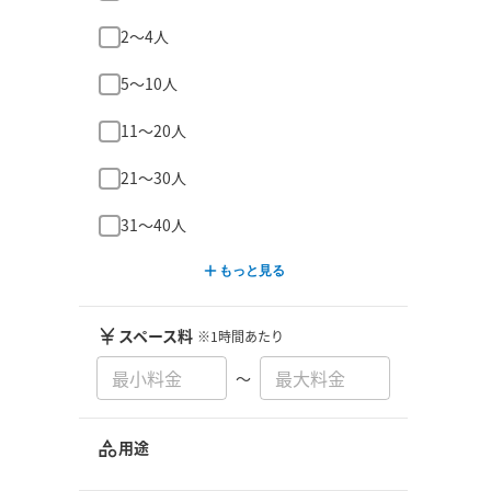
2〜4人
5〜10人
11〜20人
21〜30人
31〜40人
もっと見る
スペース料
※1時間あたり
〜
用途