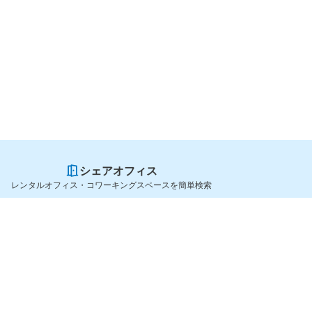
シェアオフィス
レンタルオフィス・コワーキングスペースを簡単検索
スペースを貸したい方
シェアオフィスを探すなら
スペース掲載のご案内
OfficeConnect
ハイクラス掲載のご案内
近くのジムを探すなら