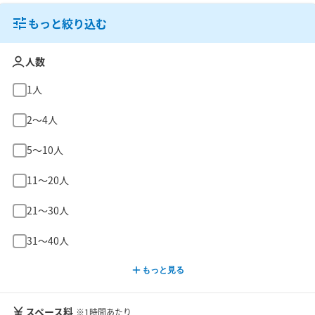
もっと絞り込む
人数
1人
2〜4人
5〜10人
11〜20人
21〜30人
31〜40人
もっと見る
スペース料
※1時間あたり