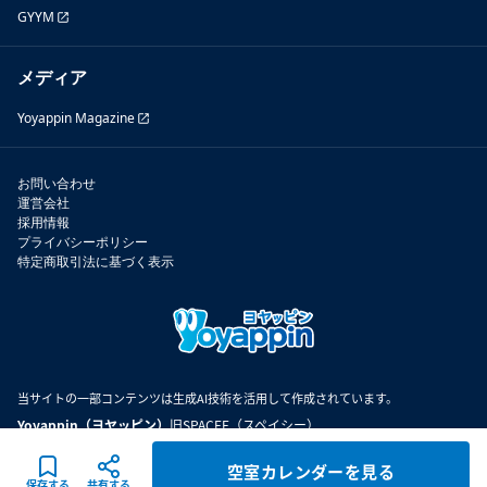
GYYM
メディア
Yoyappin Magazine
お問い合わせ
運営会社
採用情報
プライバシーポリシー
特定商取引法に基づく表示
当サイトの一部コンテンツは生成AI技術を活用して作成されています。
Yoyappin（ヨヤッピン）
旧SPACEE（スペイシー）
空室カレンダーを見る
©
2026
Spacee inc.
保存する
共有する