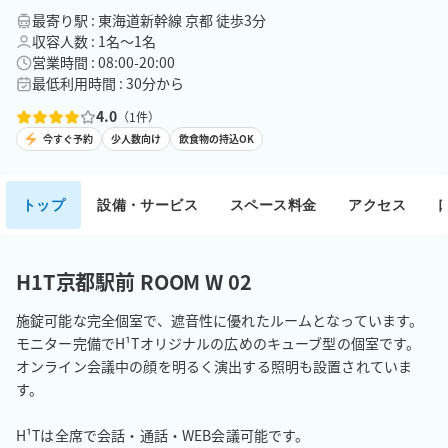
最寄り駅 : 東海道新幹線 京都 徒歩3分
収容人数 : 1名〜1名
営業時間 : 08:00-20:00
最低利用時間 : 30分から
4.0
（
1
件）
今すぐ予約
少人数向け
飲食物の持込OK
トップ
設備・サービス
スペース料金
アクセス
H1T京都駅前 ROOM W 02
施錠可能な完全個室で、遮音性に優れたルームとなっています。

モニター完備でH¹Tオリジナルの広めのキューブ型の個室です。

オンライン会議中の顔を明るく演出する照明も設置されていま
す。

H¹Tは全席で会話・通話・WEB会議可能です。