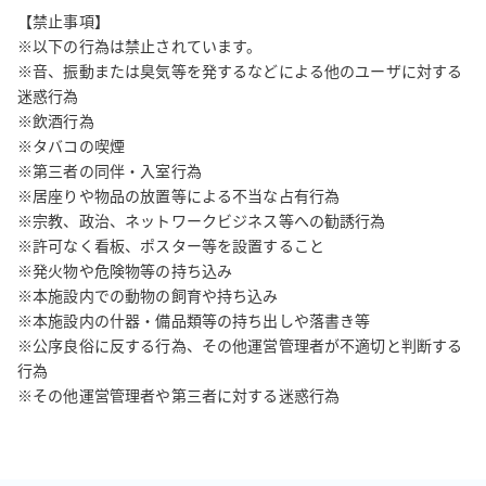
【禁止事項】

※以下の行為は禁止されています。

※音、振動または臭気等を発するなどによる他のユーザに対する
迷惑行為

※飲酒行為

※タバコの喫煙

※第三者の同伴・入室行為

※居座りや物品の放置等による不当な占有行為

※宗教、政治、ネットワークビジネス等への勧誘行為

※許可なく看板、ポスター等を設置すること

※発火物や危険物等の持ち込み

※本施設内での動物の飼育や持ち込み

※本施設内の什器・備品類等の持ち出しや落書き等

※公序良俗に反する行為、その他運営管理者が不適切と判断する
行為

※その他運営管理者や第三者に対する迷惑行為
