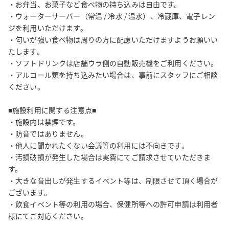
・お弁当、お菓子など食べ物の持ち込みは自由です。

・ウォーターサーバー（常温 / 冷水 / 温水）、冷蔵庫、電子レン
■アクセス■

ジを利用いただけます。

JR日豊本線「別府駅」より徒歩 3分です。

・匂いが強い食べ物は周りの方に配慮いただけますようお願いい
別府駅東口（海側）の左手に見えるヤマダ電機の脇の高架下駐車
たします。

場をそのまま１分ほど直進すると見えてくる白い建物の１階が
・ソフトドリンクは店舗ウラ側の自動販売機をご利用ください。

「コモールカフェ別府」です。

・アルコール類を持ち込みたい場合は、事前にスタッフにご相談
https://g.page/r/CQrcRZwxanCAEAE

ください。

■駐車場■

■施設利用に関する注意点■

🚫駐車場はありません🚫

・施設内は禁煙です。

最寄りのコインパーキングをご利用ください。

・防音ではありません。

🅿️JBMパーキング（ヤマダ電機駐車場）（徒歩０分）

・他人に聞かれたくない会議等の利用には不向きです。

https://maps.app.goo.gl/uBYA2qtzzrJQPrjk7

・汚損破損が発生した場合は実費にてご請求させていただきま
す。

🅿️タイムズ別府駅東口（徒歩２分）

・大きな音出しが発生するイベント等は、制限させて頂く場合が
https://maps.app.goo.gl/MgFPUZA8G13QLBAK7

ございます。

🅿️Dパーキング別府駅西口第１（徒歩４分）

・飲食イベント等の利用の場合、保健所等への許可申請は利用者
https://maps.app.goo.gl/zFAyRdf6V48u32dp8

様にてご対応ください。