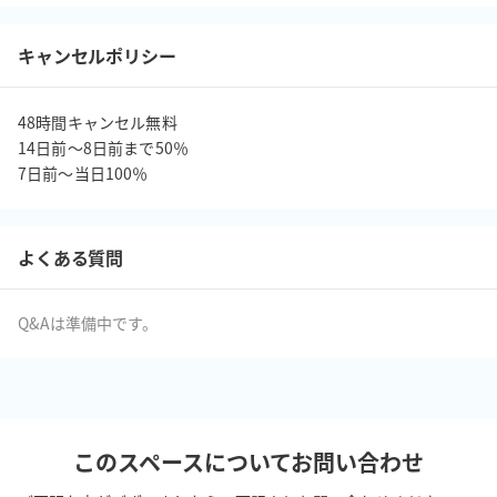
■周辺店舗■

徒歩３分のエリアに以下の店舗があります。

キャンセルポリシー
・コンビニ（ファミリーマート）

・電気店（ヤマダ電機）

・行列のできる飲食店（とよ常）

48時間キャンセル無料

14日前〜8日前まで50％

・行列のできるカレー店（TANE）

7日前〜当日100％
・唐揚げが絶品の弁当屋（こんちゃん）

■汚損・破損など■

よくある質問
・汚損や破損などのトラブルが発生した場合は実費をご請求させ
ていただきます
Q&Aは準備中です。
このスペースについてお問い合わせ