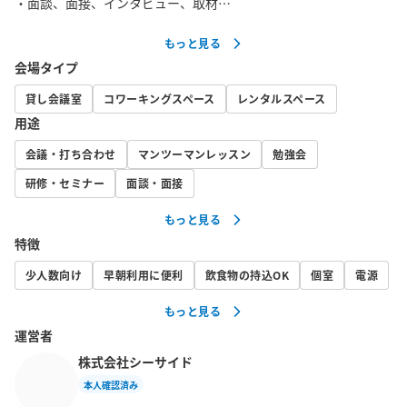
・面談、面接、インタビュー、取材

・レッスン、塾、スクール

もっと見る
・商品撮影、グリーンバック撮影

会場タイプ
・インタビュー、取材

・メイク、パーソナルカラー診断

貸し会議室
コワーキングスペース
レンタルスペース
・占い、カウンセリング

用途
・美容レッスン

会議・打ち合わせ
マンツーマンレッスン
勉強会
・勉強会、読書会

研修・セミナー
面談・面接
■飲食■

もっと見る
・お弁当、飲み物持ち込み自由

特徴
・無料のウォーターサーバー（冷水/常温/温水）あり

・店舗入口付近にドリンク自動販売機あり

少人数向け
早朝利用に便利
飲食物の持込OK
個室
電源
もっと見る
■ごみ処理■

運営者
・少量のゴミは出入り口付近のゴミ箱をご利用ください

株式会社シーサイド
・大量のゴミはご利用者様ご自身で処理をお願いいたします

本人確認済み