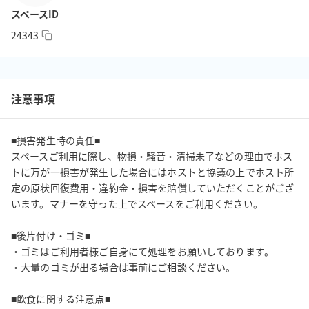
■キッチン（共有スペース）■

スペースID
・電子レンジ

24343
・冷蔵庫

・シンク

■トイレ（共有スペース）■

注意事項
・男女別

・温水洗浄便座タイプ

■損害発生時の責任■

スペースご利用に際し、物損・騒音・清掃未了などの理由でホス
■Wi-Fi■

トに万が一損害が発生した場合にはホストと協議の上でホスト所
高速高画質動画の閲覧やファイル共有が快適にこなせます

定の原状回復費用・違約金・損害を賠償していただくことがござ
・サービスプロバイダ：楽天ブロードバンド

います。マナーを守った上でスペースをご利用ください。

・周波数帯：2.4GHz、5GHz

・最大同時接続数：20人

■後片付け・ゴミ■

・通信速度：ダウンロード（下り）350Mbps、アップロード（上
・ゴミはご利用者様ご自身にて処理をお願いしております。

り）250Mbps

・大量のゴミが出る場合は事前にご相談ください。

　※通信速度は参考値です。利用時の状況により、記載された通
信速度を下回る場合があります。

■飲食に関する注意点■
