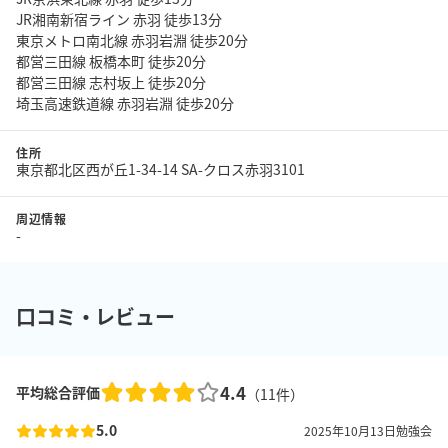
JR湘南新宿ライン 赤羽 徒歩13分
東京メトロ南北線 赤羽岩淵 徒歩20分
都営三田線 板橋本町 徒歩20分
都営三田線 志村坂上 徒歩20分
埼玉高速鉄道線 赤羽岩淵 徒歩20分
住所
東京都北区西が丘1-34-14 SA-クロス赤羽3101
周辺情報
-
口コミ・レビュー
4.4
平均総合評価
（
11
件）
5.0
2025年10月13日
勉強会