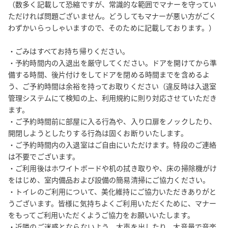
（数多く記載して恐縮ですが、常識的な範囲でマナーを守ってい
合わせください。

ただければ問題ございません。どうしてもマナーが悪い方がごく
https://help.spacee.jp/hc/ja/requests/new?
わずかいらっしゃいますので、そのために記載しております。）

ticket_form_id=360001931973

・予約変更については、ご予約日時が元より後となる場合、ご予
・ごみはすべてお持ち帰りください。

約時間が元より短くなる場合、又はご利用料金が元より少額とな
・予約時間内の入退出を厳守してください。ドアを開けてから準
る場合は、お受けいたしかねます。

備する時間、後片付けをしてドアを閉める時間までを含めるよ
・テーブルや椅子、その他備品のレイアウトは変更可能ですが、
う、ご予約時間は余裕を持ってお取りください（違反時は入退室
管理システムにて検知の上、利用規約に則り対応させていただき
ご退室時に必ず元にお戻しください。

ます。

・消防設備点検をはじめ、防災ベルの鳴動や、スタッフ・管理
・ご予約時間前に部屋に入る行為や、入り口扉をノックしたり、
者・業者等の立ち入りがある可能性がありますので、予めご了承
開閉しようとしたりする行為は固くお断りいたします。

ください。

・ご予約時間内の入退室はご自由にいただけます。特段のご連絡
・ご利用いただいた方向けに、当グループからのご案内をお送り
は不要でございます。

することがあります（送信拒否設定も可能です）。

・ご利用後はホワイトボードや机の拭き取りや、床の掃除機がけ
をはじめ、室内備品および設備の簡易清掃にご協力ください。

【必ずご確認いただきたい事項】

・トイレのご利用について、美化維持にご協力いただきありがと
・予約後に届くメール内の■■■必ずご確認ください■■■を必ずご覧
うございます。皆様に気持ちよくご利用いただくために、マナー
ください。その欄に記載のリンク先に、入室方法、道順等すべて
をもってご利用いただくようご協力をお願いいたします。

記載があります。

・近隣のご迷惑とならないよう、大声を出したり、大音量で音楽