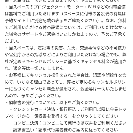
・当スペースのプロジェクター・モニター・WiFiなどの付帯設備
は無料でご利用いただけます（スペースに付帯の各設備の有無は
予約サイト上に別途記載の表示をご確認ください）。なお、無料
でご利用いただける付帯設備については、ご利用いただけなかっ
た場合のサポートやご返金はいたしかねますので、予めご了承く
ださい。

・当スペースは、震災等の災害、荒天、交通事情などの不可抗力
や官公庁からの指導などによりご利用いただけない場合でも、弊
社が定めるキャンセルポリシーに基づくキャンセル料金が適用さ
れ、返金等は一切いたしません。

・お客様にてキャンセル操作をされた場合は、誤認や誤操作を含
めて、いかなる理由であっても、弊社が定めるキャンセルポリシ
ーに基づくキャンセル料金が適用され、返金等は一切いたしませ
んので、予めご了承ください。

・領収書の発行については、以下をご覧ください。

　・クレジットカード決済・銀行振込：ご利用日以降に会員トッ
プページから「領収書を発行する」をクリックしてください

　・コンビニ決済：コンビニにて発行の領収書をご利用ください

　・請求書払い：請求代行業者様のご案内に従ってください
