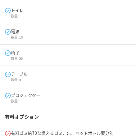
トイレ
数量:
1
電源
数量:
10
椅子
数量:
20
テーブル
数量:
4
プロジェクター
数量:
1
有料オプション
有料ゴミ約70㍑燃えるゴミ、缶、ペットボトル要分別