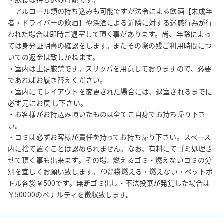
　アルコール類の持ち込みも可能ですが法令による飲酒【未成年
者・ドライバーの飲酒】や深酒による近隣に対する迷惑行為が行
われた場合は即時ご退室して頂く事があります。尚、年齢によっ
ては身分証明書の確認をします。またその際の残ご利用時間につ
いての返金は致しかねます。

・室内は土足厳禁です。スリッパを用意しておりますので、必要
であればお履き替えください。

・室内にてレイアウトを変更された場合には、退室されるまでに
必ず元にお戻 し下さい。

・お客様がお持込み頂いたものは全てご自身でお持ち帰り下さ
い。

・ゴミは必ずお客様が責任を持ってお持ち帰り下さい。スペース
内に捨て置くことは認められません。なお、有料にてゴミ処理さ
せて頂く事も出来ます。その場、燃えるゴミ・燃えないゴミの分
別を宜しくお願い致します。70㍑袋燃える・燃えない・ペットボ
トル各袋￥500です。無断ゴミ出し・不法投棄が発覚した場合は
￥50000のペナルティを徴収致します。