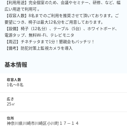
【利用用途】完全個室のため、会議やセミナー、研修、など、幅
広い用途で利用可 。

【収容人数】8名までのご利用を推奨させて頂いております。ご
要望につき、椅子は最大12名分をご用意しております。 

【設備】椅子（12名分）、テーブル（5台）、ホワイトボード、
電源タップ、無料Wi-Fi、テレビモニタ

【周辺】チネチッタまで1分！懇親会もバッチリ！

【備考】防犯対策上監視カメラを導入
基本情報
収容人数
1名〜8名
広さ
25㎡
住所
神奈川県川崎市川崎区小川町１７－１４