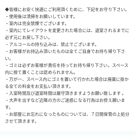
2019/09/24

◆皆様にお安く快適にご利用頂くために、下記をお守り下さい。

レイアウト例等を分かりやすく、お部屋に掲載致しました。

・使用後は清掃をお願いしています。

・室内は完全禁煙でございます。

■施設について■

・室内にてレイアウトを変更された場合には、退室されるまでに
14階なので、眺めがおススメ！

必ず元にお戻し下さい。

川崎駅アゼリア３６番出口から徒歩4分の立地で、大変便利です！ 

・アルコールの持ち込みは、禁止でございます。

会議セミナー、レッスン・ボードゲームなど幅広い用途でご利用
・お客様がお持込み頂いたものは全てご自身でお持ち帰り下さ
可能です。 

い。

ホワイトボード、PC接続用のモニタ、文具類等会議に必要なもの
・ゴミは必ずお客様が責任を持ってお持ち帰り下さい。スペース
は取り揃えております！

内に捨て置くことは認められません。

モニタへの接続用にHDMIケーブル(モニタ常時接続)とHDMI-VGA
・万が一、スペース内にゴミを置いて行かれた場合は廃棄に掛か
変換ケーブル(文具棚に収納)を用意しております。

る全ての料金をお支払い頂きます。

・入室時間及び退室時間は厳守頂きますようお願い致します 。 

・大声を出すなど近隣の方のご迷惑になる行為はお控え願いま
■無料Wi-Fi設置■無料での提供とさせていただいております為、接
す。 

続はご自身の責任においてお願いいたします。 

・お部屋にお忘れになったものについては、７日間保管の上処分
※ID：PASSは別途お送りする予約メールにてご案内いたします。 

させて頂きます。