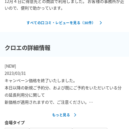
12月４日に得意先との商談で利用しました。 お客様の事務所が近
いので、便利で助かっています。
すべての口コミ・レビューを見る（
30
件）
クロエの詳細情報
[NEW]

2023/03/31

キャンペーン価格を終了いたしました。

本日以降の新規ご予約分、および既にご予約をいただいている分
の延長利用分に関して

新価格が適用されますので、ご注意ください。

もっと見る
2020/10/10

会場タイプ
キャンペーン価格を設定しています。
