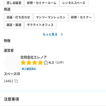
是非この機会にご利用ください。

貸し会議室
研修・セミナールーム
レンタルスペース
用途
2020/08/29

会議・打ち合わせ
マンツーマンレッスン
研修・セミナー
テレワーク向けにWeb会議用スピーカーを導入しました。

湯沸かしポットと簡易的なプロジェクタも導入しております。

面談・面接
サテライトオフィス
またお部屋のお掃除について、ご指摘がありましたので、至急で
もっと見る
のお部屋の清掃を対応させて頂きました(定期清掃は通常通り実施
特徴
しております)。

-
運営者
2020/04/22

合同会社エレノア
下記を変更致しました。

4.3
（
30
件）
　・コロナ対策のため、空気清浄機、アルコール除菌を設置

本人確認済み
　・テレワーク向き、またお客様要望により初期配置の席を少人
スペースID
数向けの６名席に変更

14461
2019/09/22

デフォルトレイアウトを変更致しました。

注意事項