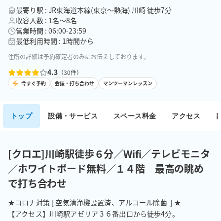
最寄り駅 : JR東海道本線(東京～熱海) 川崎 徒歩7分
収容人数 : 1名〜8名
営業時間 : 06:00-23:59
最低利用時間 : 1時間から
住所の詳細は予約確定者のみにお伝えしております。
4.3
（
30
件）
今すぐ予約
会議・打ち合わせ
マンツーマンレッスン
トップ
設備・サービス
スペース料金
アクセス
[クロエ]川崎駅徒歩６分／Wifi／テレビモニタ
／ホワイトボード無料／１４階 最高の眺め
で打ち合わせ
★コロナ対策 [ 空気清浄機設置済、アルコール除菌  ] ★

【アクセス】川崎駅アゼリア３６番出口から徒歩4分。 
