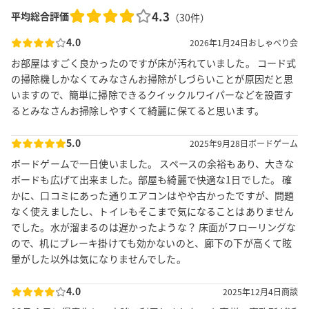
4.3
平均総合評価
（
30
件）
4.0
2026年1月24日
おしゃべり会
お部屋はすごく良かったのですが床が汚れていました。 コード式
の掃除機しかなくてみなさんお掃除がしづらいことが原因だと思
いますので、簡単に掃除できるクイックルワイパーなどを設置す
るとみなさんお掃除しやすくて綺麗に保てると思います。
5.0
2025年9月28日
ボードゲーム
ボードゲームで一日使いました。 スペースの余裕もあり、大きな
ボードも広げて出来ました。部屋も綺麗で快適な1日でした。 確
かに、口コミにあった通りエアコンはやや古かったですが、問題
なく使えましたし、トイレもそこまで気になることはありません
でした。水が溜まるのは遅かったような？ 床面がフローリングな
ので、机にブレーキ掛けても効かないのと、廊下の下が高くて眩
暈がした以外は気になりませんでした。
4.0
2025年12月4日
商談