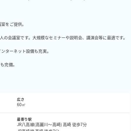
室をご提供。

60人の会議室です。大規模なセミナーや説明会、講演会等に最適です。

ンターネット設備も充実。

ンも完備。
広さ
60㎡
最寄り駅
JR八高線(高麗川～高崎) 高崎 徒歩7分