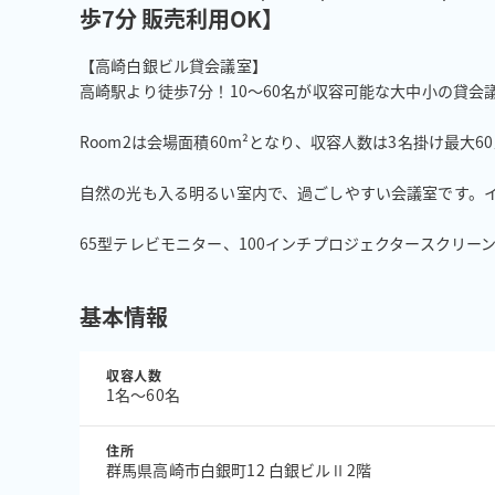
歩7分 販売利用OK】
【高崎白銀ビル貸会議室】

高崎駅より徒歩7分！10～60名が収容可能な大中小の貸会議
Room2は会場面積60m²となり、収容人数は3名掛け最大
自然の光も入る明るい室内で、過ごしやすい会議室です。イ
65型テレビモニター、100インチプロジェクタースクリー
基本情報
収容人数
1名〜60名
住所
群馬県高崎市白銀町12 白銀ビルⅡ2階