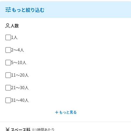
もっと絞り込む
人数
1人
2〜4人
5〜10人
11〜20人
21〜30人
31〜40人
もっと見る
スペース料
※1時間あたり