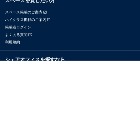
スペースを貸したい方
スペース掲載のご案内
ハイクラス掲載のご案内
掲載者ログイン
よくある質問
利用規約
シェアオフィスを探すなら
OfficeConnect
近くのジムを探すなら
GYYM
メディア
Yoyappin Magazine