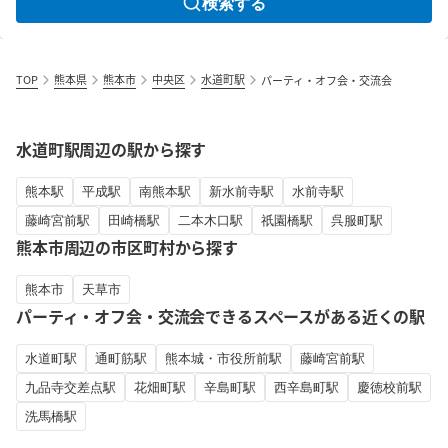
検索する
TOP
熊本県
熊本市
中央区
水道町駅
パーティ・オフ会・交流会
水道町駅周辺の駅から探す
熊本駅
平成駅
南熊本駅
新水前寺駅
水前寺駅
藤崎宮前駅
田崎橋駅
二本木口駅
祇園橋駅
呉服町駅
熊本市周辺の市区町村から探す
熊本市
天草市
パーティ・オフ会・交流会できるスペースがある近くの駅
水道町駅
通町筋駅
熊本城・市役所前駅
藤崎宮前駅
九品寺交差点駅
花畑町駅
辛島町駅
西辛島町駅
慶徳校前駅
洗馬橋駅