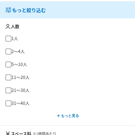
もっと絞り込む
人数
1人
2〜4人
5〜10人
11〜20人
21〜30人
31〜40人
もっと見る
スペース料
※1時間あたり