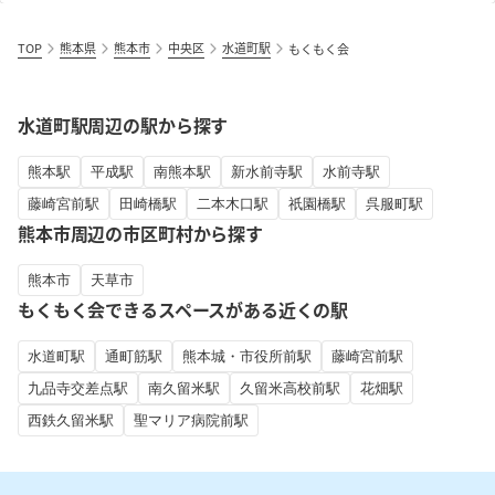
TOP
熊本県
熊本市
中央区
水道町駅
もくもく会
水道町駅周辺の駅から探す
熊本駅
平成駅
南熊本駅
新水前寺駅
水前寺駅
藤崎宮前駅
田崎橋駅
二本木口駅
祇園橋駅
呉服町駅
熊本市周辺の市区町村から探す
熊本市
天草市
もくもく会できるスペースがある近くの駅
水道町駅
通町筋駅
熊本城・市役所前駅
藤崎宮前駅
九品寺交差点駅
南久留米駅
久留米高校前駅
花畑駅
西鉄久留米駅
聖マリア病院前駅