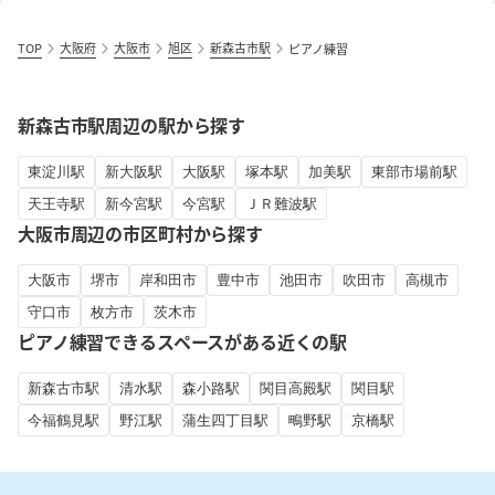
TOP
大阪府
大阪市
旭区
新森古市駅
ピアノ練習
新森古市駅周辺の駅から探す
東淀川駅
新大阪駅
大阪駅
塚本駅
加美駅
東部市場前駅
天王寺駅
新今宮駅
今宮駅
ＪＲ難波駅
大阪市周辺の市区町村から探す
大阪市
堺市
岸和田市
豊中市
池田市
吹田市
高槻市
守口市
枚方市
茨木市
ピアノ練習できるスペースがある近くの駅
新森古市駅
清水駅
森小路駅
関目高殿駅
関目駅
今福鶴見駅
野江駅
蒲生四丁目駅
鴫野駅
京橋駅