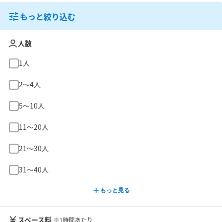
もっと絞り込む
人数
1人
2〜4人
5〜10人
11〜20人
21〜30人
31〜40人
もっと見る
スペース料
※1時間あたり