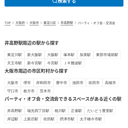
検索する
TOP
大阪府
大阪市
東淀川区
井高野駅
パーティ・オフ会・交流会
井高野駅周辺の駅から探す
東淀川駅
新大阪駅
大阪駅
塚本駅
加美駅
東部市場前駅
天王寺駅
新今宮駅
今宮駅
ＪＲ難波駅
大阪市周辺の市区町村から探す
大阪市
堺市
岸和田市
豊中市
池田市
吹田市
高槻市
守口市
枚方市
茨木市
パーティ・オフ会・交流会できるスペースがある近くの駅
井高野駅
瑞光四丁目駅
相川駅
正雀駅
だいどう豊里駅
岸辺駅
上新庄駅
吹田駅
摂津市駅
太子橋今市駅