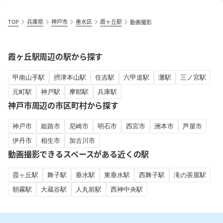
TOP
兵庫県
神戸市
垂水区
霞ヶ丘駅
動画撮影
霞ヶ丘駅周辺の駅から探す
甲南山手駅
摂津本山駅
住吉駅
六甲道駅
灘駅
三ノ宮駅
元町駅
神戸駅
摩耶駅
兵庫駅
神戸市周辺の市区町村から探す
神戸市
姫路市
尼崎市
明石市
西宮市
洲本市
芦屋市
伊丹市
相生市
加古川市
動画撮影できるスペースがある近くの駅
霞ヶ丘駅
舞子駅
垂水駅
東垂水駅
西舞子駅
滝の茶屋駅
朝霧駅
大蔵谷駅
人丸前駅
西神中央駅