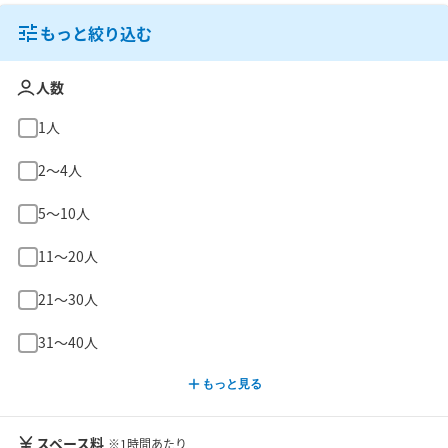
もっと絞り込む
人数
1人
2〜4人
5〜10人
11〜20人
21〜30人
31〜40人
もっと見る
スペース料
※1時間あたり