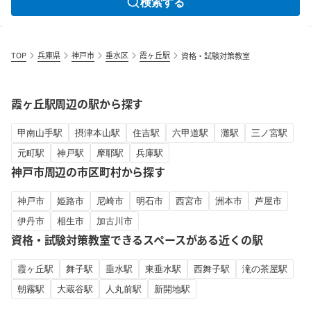
検索する
TOP
兵庫県
神戸市
垂水区
霞ヶ丘駅
資格・試験対策教室
霞ヶ丘駅周辺の駅から探す
甲南山手駅
摂津本山駅
住吉駅
六甲道駅
灘駅
三ノ宮駅
元町駅
神戸駅
摩耶駅
兵庫駅
神戸市周辺の市区町村から探す
神戸市
姫路市
尼崎市
明石市
西宮市
洲本市
芦屋市
伊丹市
相生市
加古川市
資格・試験対策教室できるスペースがある近くの駅
霞ヶ丘駅
舞子駅
垂水駅
東垂水駅
西舞子駅
滝の茶屋駅
朝霧駅
大蔵谷駅
人丸前駅
新開地駅