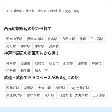
TOP
兵庫県
神戸市
中央区
西元町駅
武道・武術
西元町駅周辺の駅から探す
甲南山手駅
摂津本山駅
住吉駅
六甲道駅
灘駅
三ノ宮駅
元町駅
神戸駅
摩耶駅
兵庫駅
神戸市周辺の市区町村から探す
神戸市
姫路市
尼崎市
明石市
西宮市
洲本市
芦屋市
伊丹市
相生市
加古川市
武道・武術できるスペースがある近くの駅
西元町駅
花隈駅
大倉山駅
神戸駅
みなと元町駅
高速神戸駅
県庁前駅
元町駅
旧居留地・大丸前駅
三ノ宮駅