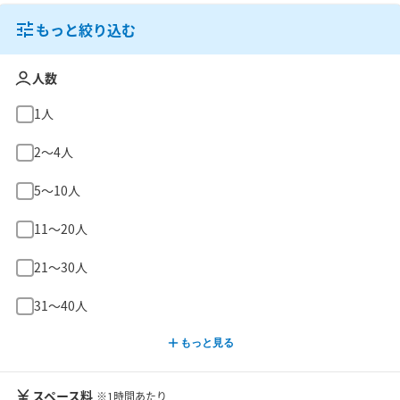
もっと絞り込む
人数
1人
2〜4人
5〜10人
11〜20人
21〜30人
31〜40人
もっと見る
スペース料
※1時間あたり