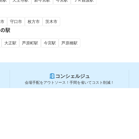
前駅
天王寺駅
新今宮駅
今宮駅
ＪＲ難波駅
槻市
守口市
枚方市
茨木市
くの駅
大正駅
芦原町駅
今宮駅
芦原橋駅
コンシェルジュ
会場手配をアウトソース！手間を省いてコスト削減！
スペースを利用する方
スペースを探す
会場タイプから探す