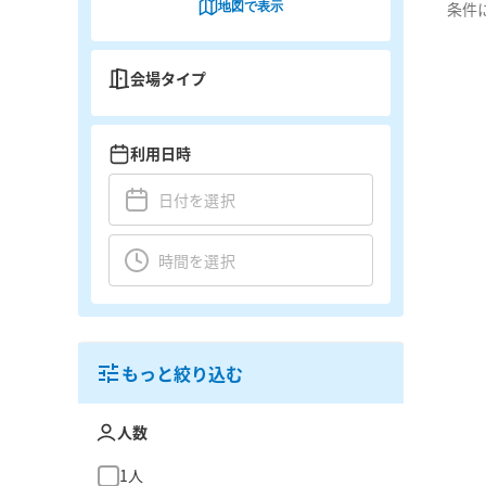
地図で表示
条件
会場タイプ
利用日時
もっと絞り込む
人数
1人