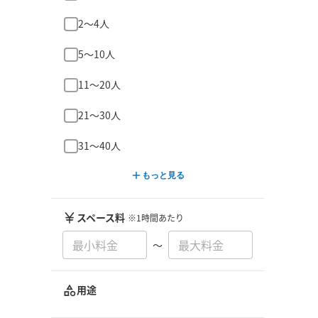
2〜4人
5〜10人
11〜20人
21〜30人
31〜40人
もっと見る
スペース料
※1時間あたり
〜
用途