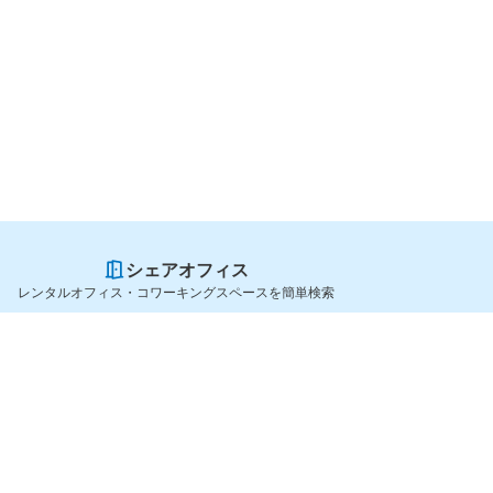
シェアオフィス
レンタルオフィス・コワーキングスペースを簡単検索
スペースを貸したい方
シェアオフィスを探すなら
スペース掲載のご案内
OfficeConnect
ハイクラス掲載のご案内
近くのジムを探すなら