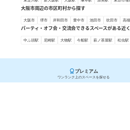
東淀川駅
新大阪駅
大阪駅
塚本駅
加美駅
東部市場
大阪市周辺の市区町村から探す
大阪市
堺市
岸和田市
豊中市
池田市
吹田市
高
パーティ・オフ会・交流会できるスペースがある近
中ふ頭駅
尼崎駅
大物駅
今船駅
萩ノ茶屋駅
松虫駅
プレミアム
ワンランク上のスペースを探せる