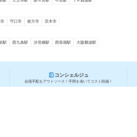
前駅
天王寺駅
新今宮駅
今宮駅
ＪＲ難波駅
槻市
守口市
枚方市
茨木市
前駅
西九条駅
汐見橋駅
西長堀駅
大阪難波駅
コンシェルジュ
会場手配をアウトソース！手間を省いてコスト削減！
スペースを利用する方
スペースを探す
会場タイプから探す