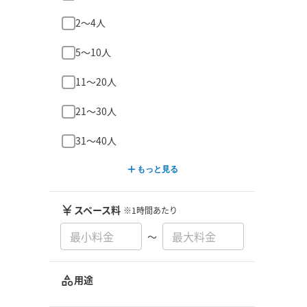
2〜4人
5〜10人
11〜20人
21〜30人
31〜40人
もっと見る
スペース料
※1時間あたり
〜
用途