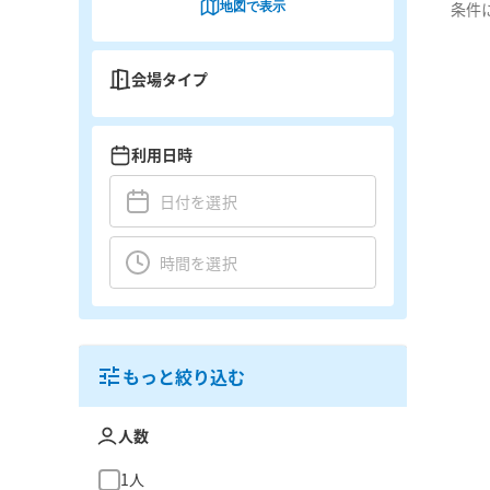
地図で表示
条件
会場タイプ
利用日時
もっと絞り込む
人数
1人