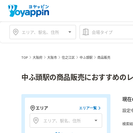
会場タイプ
TOP
大阪府
大阪市
住之江区
中ふ頭駅
商品販売
中ふ頭駅の商品販売におすすめのレ
現在
エリア
エリア一覧
設定
検索結