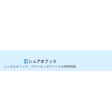
シェアオフィス
レンタルオフィス・コワーキングスペースを簡単検索
スペースを貸したい方
シェアオフィスを探すなら
スペース掲載のご案内
OfficeConnect
ハイクラス掲載のご案内
近くのジムを探すなら