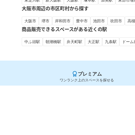
東淀川駅
新大阪駅
大阪駅
塚本駅
加美駅
東部市場
大阪市周辺の市区町村から探す
大阪市
堺市
岸和田市
豊中市
池田市
吹田市
高
商品販売できるスペースがある近くの駅
中ふ頭駅
朝潮橋駅
弁天町駅
大正駅
九条駅
ドーム
プレミアム
ワンランク上のスペースを探せる