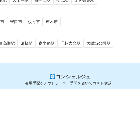
前駅
天王寺駅
新今宮駅
今宮駅
ＪＲ難波駅
槻市
守口市
枚方市
茨木市
目高殿駅
京橋駅
森小路駅
千林大宮駅
大阪城公園駅
コンシェルジュ
会場手配をアウトソース！手間を省いてコスト削減！
スペースを利用する方
スペースを探す
会場タイプから探す