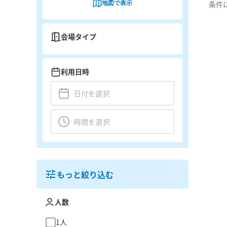
地図で表示
条件
会場タイプ
利用日時
もっと絞り込む
人数
1人