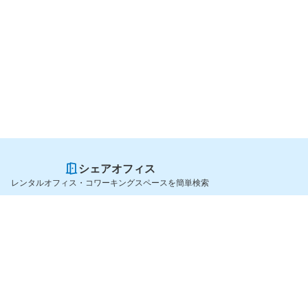
シェアオフィス
レンタルオフィス・コワーキングスペースを簡単検索
スペースを貸したい方
シェアオフィスを探すなら
スペース掲載のご案内
OfficeConnect
ハイクラス掲載のご案内
近くのジムを探すなら