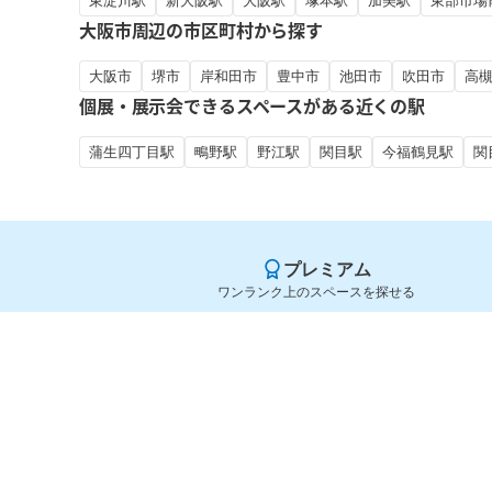
東淀川駅
新大阪駅
大阪駅
塚本駅
加美駅
東部市場
大阪市周辺の市区町村から探す
大阪市
堺市
岸和田市
豊中市
池田市
吹田市
高
個展・展示会できるスペースがある近くの駅
蒲生四丁目駅
鴫野駅
野江駅
関目駅
今福鶴見駅
関
プレミアム
ワンランク上のスペースを探せる