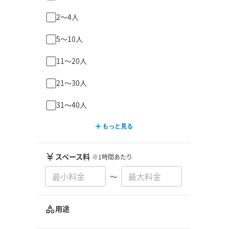
2〜4人
5〜10人
11〜20人
21〜30人
31〜40人
もっと見る
スペース料
※1時間あたり
〜
用途