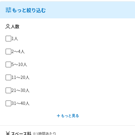
もっと絞り込む
人数
1人
2〜4人
5〜10人
11〜20人
21〜30人
31〜40人
もっと見る
スペース料
※1時間あたり