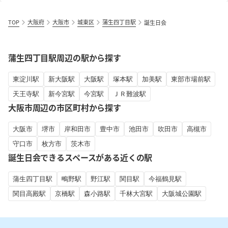
TOP
大阪府
大阪市
城東区
蒲生四丁目駅
誕生日会
蒲生四丁目駅周辺の駅から探す
東淀川駅
新大阪駅
大阪駅
塚本駅
加美駅
東部市場前駅
天王寺駅
新今宮駅
今宮駅
ＪＲ難波駅
大阪市周辺の市区町村から探す
大阪市
堺市
岸和田市
豊中市
池田市
吹田市
高槻市
守口市
枚方市
茨木市
誕生日会できるスペースがある近くの駅
蒲生四丁目駅
鴫野駅
野江駅
関目駅
今福鶴見駅
関目高殿駅
京橋駅
森小路駅
千林大宮駅
大阪城公園駅