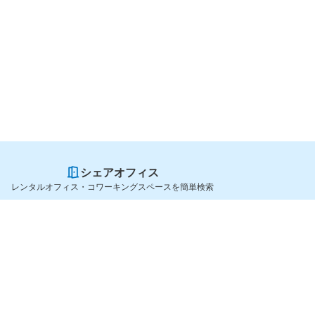
シェアオフィス
レンタルオフィス・コワーキングスペースを簡単検索
スペースを貸したい方
シェアオフィスを探すなら
スペース掲載のご案内
OfficeConnect
ハイクラス掲載のご案内
近くのジムを探すなら