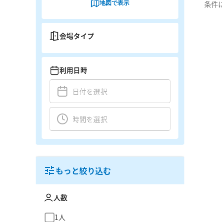
地図で表示
条件
会場タイプ
利用日時
もっと絞り込む
人数
1人