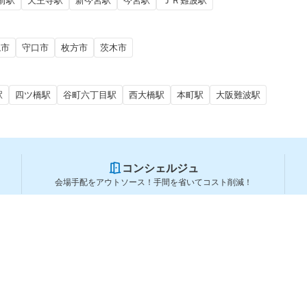
前駅
天王寺駅
新今宮駅
今宮駅
ＪＲ難波駅
槻市
守口市
枚方市
茨木市
駅
四ツ橋駅
谷町六丁目駅
西大橋駅
本町駅
大阪難波駅
コンシェルジュ
会場手配をアウトソース！手間を省いてコスト削減！
スペースを利用する方
スペースを探す
会場タイプから探す