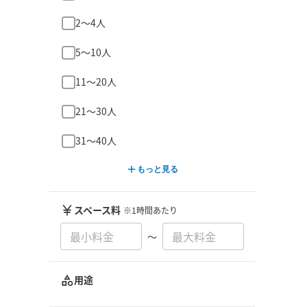
2〜4人
5〜10人
11〜20人
21〜30人
31〜40人
もっと見る
スペース料
※1時間あたり
〜
用途