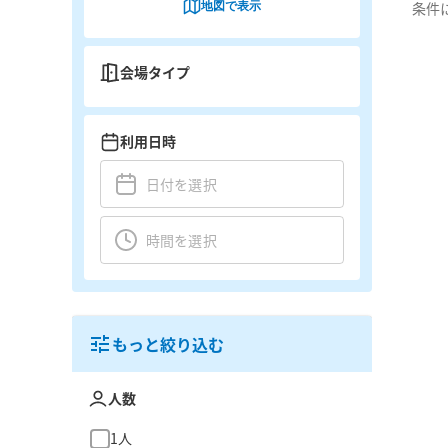
地図で表示
条件
会場タイプ
利用日時
もっと絞り込む
人数
1人