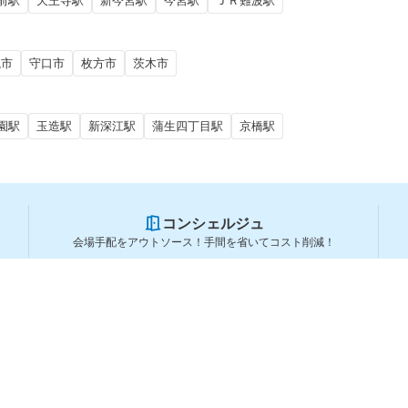
前駅
天王寺駅
新今宮駅
今宮駅
ＪＲ難波駅
槻市
守口市
枚方市
茨木市
園駅
玉造駅
新深江駅
蒲生四丁目駅
京橋駅
コンシェルジュ
会場手配をアウトソース！手間を省いてコスト削減！
スペースを利用する方
スペースを探す
会場タイプから探す