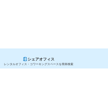
シェアオフィス
レンタルオフィス・コワーキングスペースを簡単検索
スペースを貸したい方
シェアオフィスを探すなら
スペース掲載のご案内
OfficeConnect
ハイクラス掲載のご案内
近くのジムを探すなら