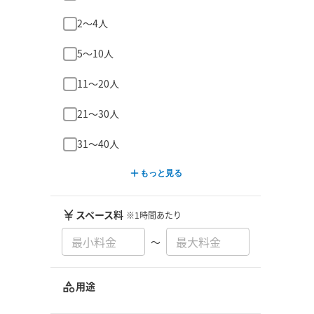
2〜4人
5〜10人
11〜20人
21〜30人
31〜40人
もっと見る
スペース料
※1時間あたり
〜
用途