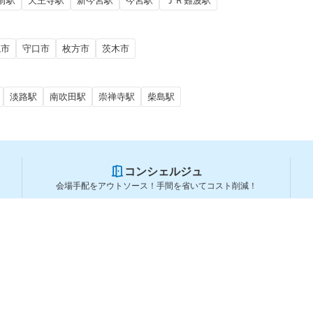
前駅
天王寺駅
新今宮駅
今宮駅
ＪＲ難波駅
槻市
守口市
枚方市
茨木市
淡路駅
南吹田駅
崇禅寺駅
柴島駅
コンシェルジュ
会場手配をアウトソース！手間を省いてコスト削減！
スペースを利用する方
スペースを探す
会場タイプから探す