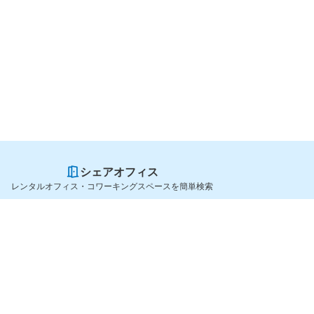
シェアオフィス
レンタルオフィス・コワーキングスペースを簡単検索
スペースを貸したい方
シェアオフィスを探すなら
スペース掲載のご案内
OfficeConnect
ハイクラス掲載のご案内
近くのジムを探すなら