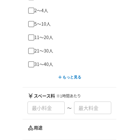
2〜4人
5〜10人
11〜20人
21〜30人
31〜40人
もっと見る
スペース料
※1時間あたり
〜
用途