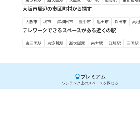
東淀川駅
新大阪駅
大阪駅
塚本駅
加美駅
東部市場
大阪市周辺の市区町村から探す
大阪市
堺市
岸和田市
豊中市
池田市
吹田市
高
テレワークできるスペースがある近くの駅
東三国駅
東淀川駅
新大阪駅
南方駅
江坂駅
三国駅
プレミアム
ワンランク上のスペースを探せる