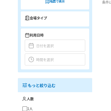
地図で表示
条件
会場タイプ
利用日時
もっと絞り込む
人数
1人