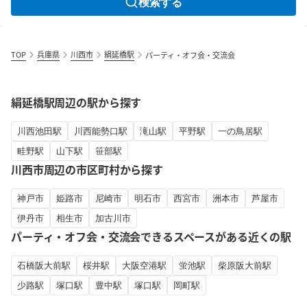
検索する
TOP
兵庫県
川西市
絹延橋駅
パーティ・オフ会・交流会
絹延橋駅周辺の駅から探す
川西池田駅
川西能勢口駅
滝山駅
平野駅
一の鳥居駅
畦野駅
山下駅
笹部駅
川西市周辺の市区町村から探す
神戸市
姫路市
尼崎市
明石市
西宮市
洲本市
芦屋市
伊丹市
相生市
加古川市
パーティ・オフ会・交流会できるスペースがある近くの駅
石橋阪大前駅
桜井駅
大阪空港駅
蛍池駅
柴原阪大前駅
少路駅
塚口駅
豊中駅
塚口駅
岡町駅