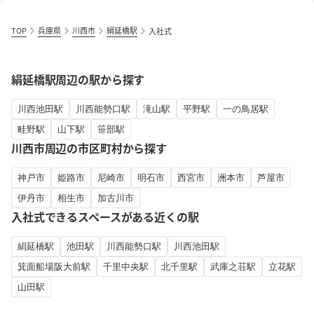
TOP
兵庫県
川西市
絹延橋駅
入社式
絹延橋駅周辺の駅から探す
川西池田駅
川西能勢口駅
滝山駅
平野駅
一の鳥居駅
畦野駅
山下駅
笹部駅
川西市周辺の市区町村から探す
神戸市
姫路市
尼崎市
明石市
西宮市
洲本市
芦屋市
伊丹市
相生市
加古川市
入社式できるスペースがある近くの駅
絹延橋駅
池田駅
川西能勢口駅
川西池田駅
箕面船場阪大前駅
千里中央駅
北千里駅
武庫之荘駅
立花駅
山田駅