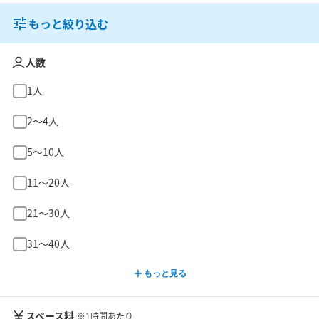
もっと絞り込む
人数
1人
2〜4人
5〜10人
11〜20人
21〜30人
31〜40人
もっと見る
スペース料
※1時間あたり