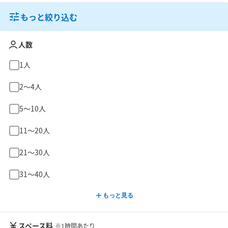
もっと絞り込む
人数
1人
2〜4人
5〜10人
11〜20人
21〜30人
31〜40人
もっと見る
スペース料
※1時間あたり