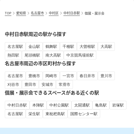
TOP
愛知県
名古屋市
中村区
中村日赤駅
個展・展示会
中村日赤駅周辺の駅から探す
名古屋駅
金山駅
鶴舞駅
千種駅
大曽根駅
大高駅
熱田駅
尾頭橋駅
南大高駅
中京競馬場前駅
名古屋市周辺の市区町村から探す
名古屋市
豊橋市
岡崎市
一宮市
春日井市
豊川市
刈谷市
豊田市
安城市
常滑市
個展・展示会できるスペースがある近くの駅
中村日赤駅
本陣駅
中村公園駅
太閤通駅
亀島駅
岩塚駅
名古屋駅
栄生駅
東枇杷島駅
国際センター駅