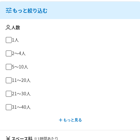
もっと絞り込む
人数
1人
2〜4人
5〜10人
11〜20人
21〜30人
31〜40人
もっと見る
スペース料
※1時間あたり