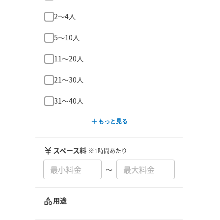
2〜4人
5〜10人
11〜20人
21〜30人
31〜40人
もっと見る
スペース料
※1時間あたり
〜
用途