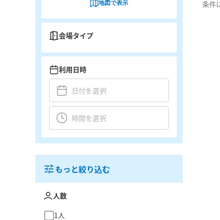
地図で表示
条件
会場タイプ
利用日時
もっと絞り込む
人数
1人