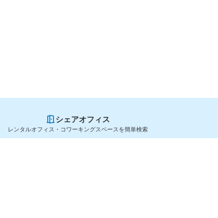
シェアオフィス
レンタルオフィス・コワーキングスペースを簡単検索
スペースを貸したい方
シェアオフィスを探すなら
スペース掲載のご案内
OfficeConnect
ハイクラス掲載のご案内
近くのジムを探すなら