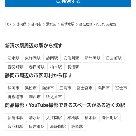
検索する
TOP
静岡県
静岡市
清水区
新清水駅
商品撮影・YouTube撮影
新清水駅周辺の駅から探す
清水駅
東静岡駅
静岡駅
安倍川駅
新静岡駅
日吉町駅
音羽町駅
春日町駅
柚木駅
長沼駅
静岡市周辺の市区町村から探す
静岡市
浜松市
熱海市
三島市
富士宮市
島田市
富士市
御殿場市
湖西市
牧之原市
商品撮影・YouTube撮影できるスペースがある近くの駅
新清水駅
清水駅
入江岡駅
桜橋駅
柚木駅
春日町駅
音羽町駅
日吉町駅
新静岡駅
静岡駅