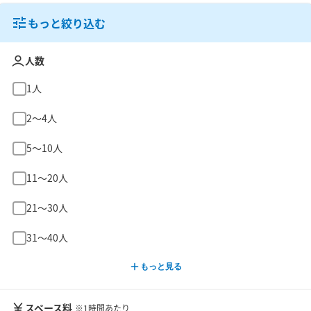
もっと絞り込む
人数
1人
2〜4人
5〜10人
11〜20人
21〜30人
31〜40人
もっと見る
スペース料
※1時間あたり