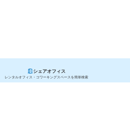
シェアオフィス
レンタルオフィス・コワーキングスペースを簡単検索
スペースを貸したい方
シェアオフィスを探すなら
スペース掲載のご案内
OfficeConnect
ハイクラス掲載のご案内
近くのジムを探すなら