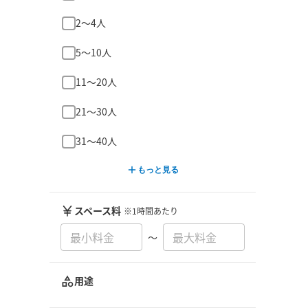
2〜4人
5〜10人
11〜20人
21〜30人
31〜40人
もっと見る
スペース料
※1時間あたり
〜
用途