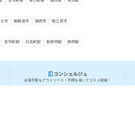
駅
音羽町駅
春日町駅
柚木駅
長沼駅
富士市
御殿場市
湖西市
牧之原市
音羽町駅
日吉町駅
新静岡駅
静岡駅
コンシェルジュ
会場手配をアウトソース！手間を省いてコスト削減！
スペースを利用する方
スペースを探す
会場タイプから探す