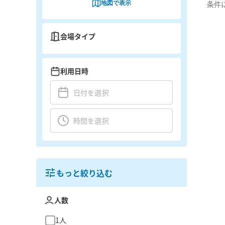
地図で表示
条件
会場タイプ
利用日時
もっと絞り込む
人数
1人