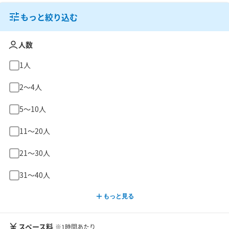
もっと絞り込む
人数
1人
2〜4人
5〜10人
11〜20人
21〜30人
31〜40人
もっと見る
スペース料
※1時間あたり