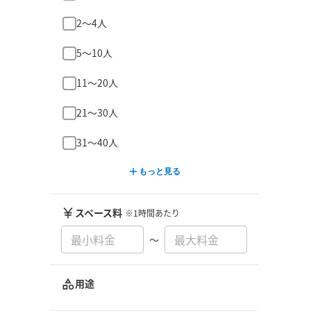
2〜4人
5〜10人
11〜20人
21〜30人
31〜40人
もっと見る
スペース料
※1時間あたり
〜
用途