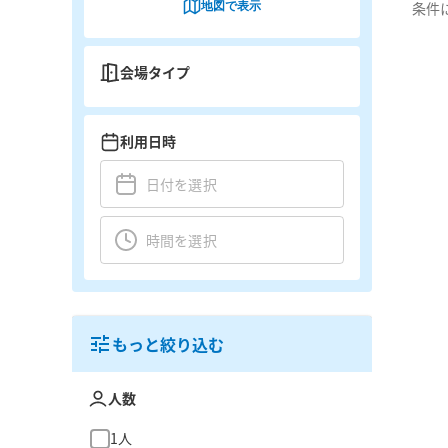
地図で表示
条件
会場タイプ
利用日時
もっと絞り込む
人数
1人