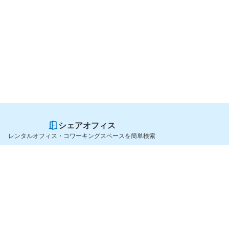
シェアオフィス
レンタルオフィス・コワーキングスペースを簡単検索
スペースを貸したい方
シェアオフィスを探すなら
スペース掲載のご案内
OfficeConnect
ハイクラス掲載のご案内
近くのジムを探すなら