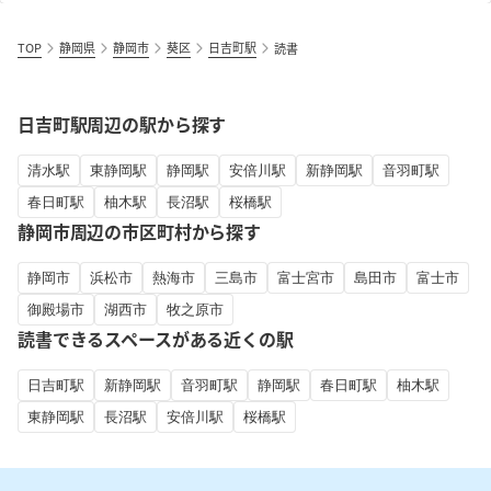
TOP
静岡県
静岡市
葵区
日吉町駅
読書
日吉町駅周辺の駅から探す
清水駅
東静岡駅
静岡駅
安倍川駅
新静岡駅
音羽町駅
春日町駅
柚木駅
長沼駅
桜橋駅
静岡市周辺の市区町村から探す
静岡市
浜松市
熱海市
三島市
富士宮市
島田市
富士市
御殿場市
湖西市
牧之原市
読書できるスペースがある近くの駅
日吉町駅
新静岡駅
音羽町駅
静岡駅
春日町駅
柚木駅
東静岡駅
長沼駅
安倍川駅
桜橋駅