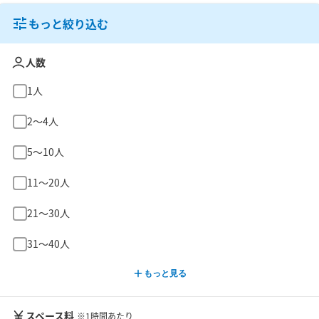
もっと絞り込む
人数
1人
2〜4人
5〜10人
11〜20人
21〜30人
31〜40人
もっと見る
スペース料
※1時間あたり