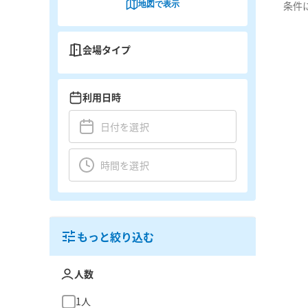
地図で表示
条件
会場タイプ
利用日時
もっと絞り込む
人数
1人