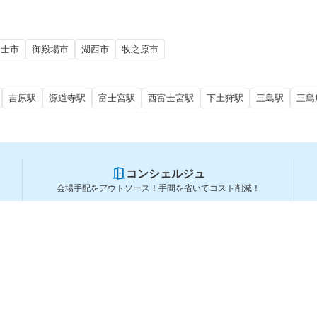
富士市
御殿場市
湖西市
牧之原市
吉原駅
源道寺駅
富士宮駅
西富士宮駅
下土狩駅
三島駅
三島
コンシェルジュ
会場手配をアウトソース！手間を省いてコスト削減！
スペースを利用する方
スペースを探す
会場タイプから探す