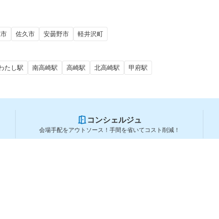
尻市
佐久市
安曇野市
軽井沢町
わたし駅
南高崎駅
高崎駅
北高崎駅
甲府駅
コンシェルジュ
会場手配をアウトソース！手間を省いてコスト削減！
スペースを利用する方
スペースを探す
会場タイプから探す