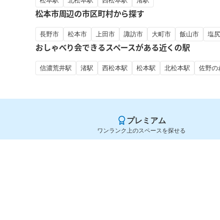
松本駅
北松本駅
西松本駅
渚駅
松本市周辺の市区町村から探す
長野市
松本市
上田市
諏訪市
大町市
飯山市
塩
おしゃべり会できるスペースがある近くの駅
信濃荒井駅
渚駅
西松本駅
松本駅
北松本駅
佐野の
プレミアム
ワンランク上のスペースを探せる