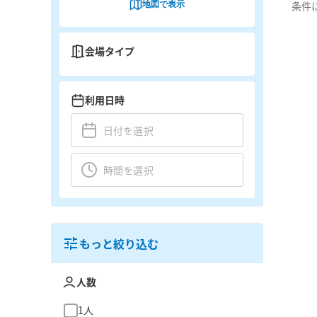
地図で表示
条件
会場タイプ
利用日時
もっと絞り込む
人数
1人