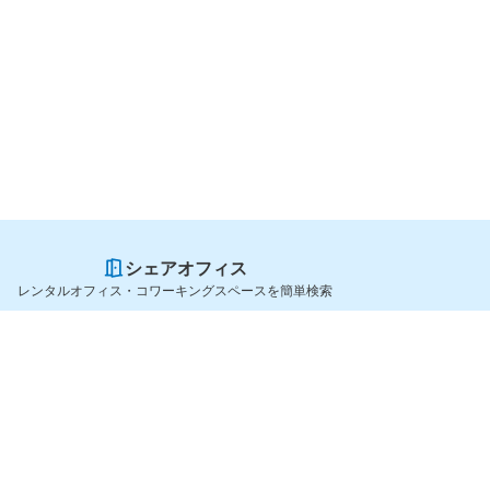
シェアオフィス
レンタルオフィス・コワーキングスペースを簡単検索
スペースを貸したい方
シェアオフィスを探すなら
スペース掲載のご案内
OfficeConnect
ハイクラス掲載のご案内
近くのジムを探すなら