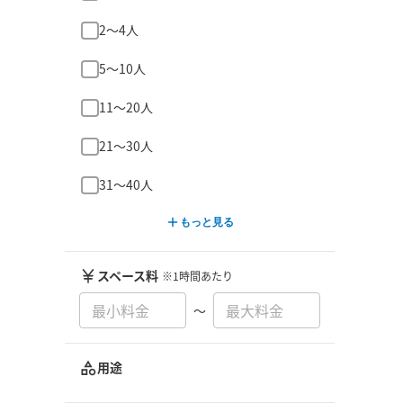
2〜4人
5〜10人
11〜20人
21〜30人
31〜40人
もっと見る
スペース料
※1時間あたり
〜
用途