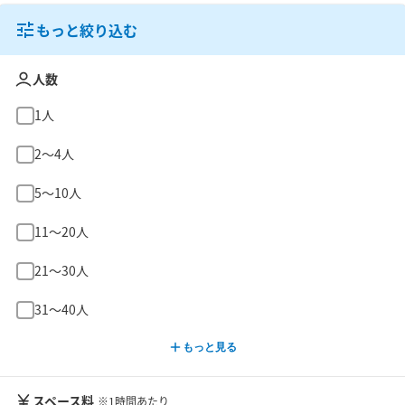
もっと絞り込む
人数
1人
2〜4人
5〜10人
11〜20人
21〜30人
31〜40人
もっと見る
スペース料
※1時間あたり