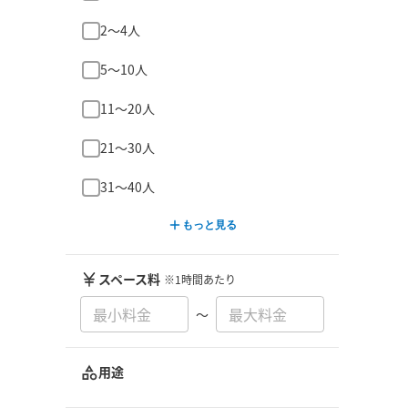
2〜4人
5〜10人
11〜20人
21〜30人
31〜40人
もっと見る
スペース料
※1時間あたり
〜
用途