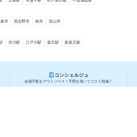
駅
五香駅
常盤平駅
松戸新田駅
小金城趾駅
佐倉市
習志野市
柏市
流山市
駅
市川駅
江戸川駅
柴又駅
新柴又駅
コンシェルジュ
会場手配をアウトソース！手間を省いてコスト削減！
スペースを利用する方
スペースを探す
会場タイプから探す