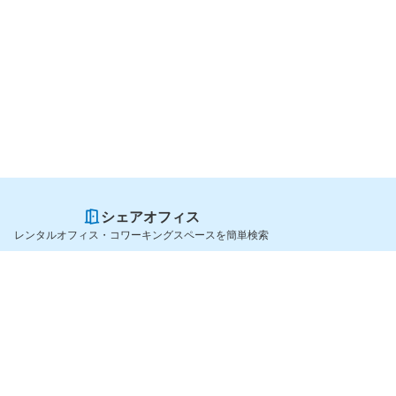
シェアオフィス
レンタルオフィス・コワーキングスペースを簡単検索
スペースを貸したい方
シェアオフィスを探すなら
スペース掲載のご案内
OfficeConnect
ハイクラス掲載のご案内
近くのジムを探すなら