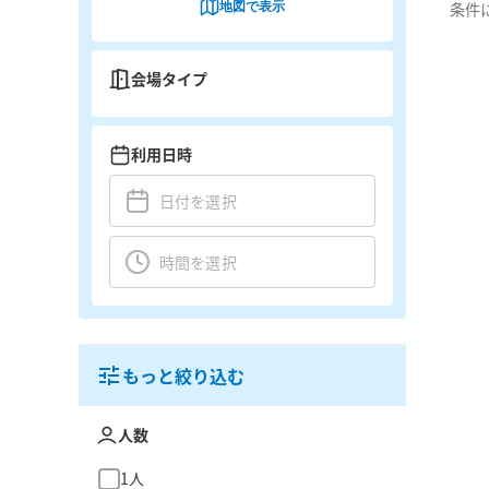
地図で表示
条件
会場タイプ
利用日時
もっと絞り込む
人数
1人