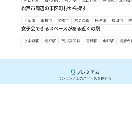
新松戸駅
新八柱駅
松戸駅
北松戸駅
馬橋駅
北小金
松戸市周辺の市区町村から探す
千葉市
市川市
船橋市
木更津市
松戸市
成田市
女子会できるスペースがある近くの駅
上本郷駅
松戸駅
市川真間駅
菅野駅
金町駅
国府台
プレミアム
ワンランク上のスペースを探せる