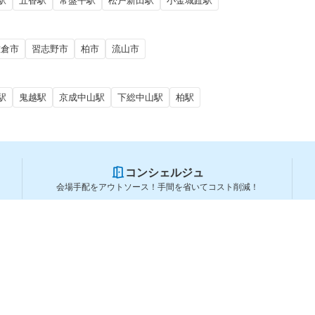
駅
五香駅
常盤平駅
松戸新田駅
小金城趾駅
佐倉市
習志野市
柏市
流山市
駅
鬼越駅
京成中山駅
下総中山駅
柏駅
コンシェルジュ
会場手配をアウトソース！手間を省いてコスト削減！
スペースを利用する方
スペースを探す
会場タイプから探す