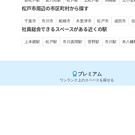
新松戸駅
新八柱駅
松戸駅
北松戸駅
馬橋駅
北小金
松戸市周辺の市区町村から探す
千葉市
市川市
船橋市
木更津市
松戸市
成田市
社員総会できるスペースがある近くの駅
上本郷駅
松戸駅
市川真間駅
菅野駅
市川駅
本八幡
プレミアム
ワンランク上のスペースを探せる