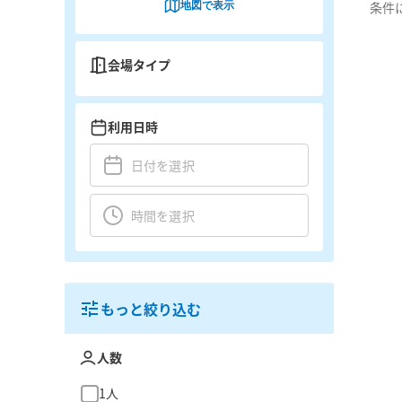
地図で表示
条件
会場タイプ
利用日時
もっと絞り込む
人数
1人