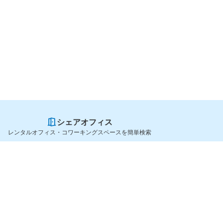
シェアオフィス
レンタルオフィス・コワーキングスペースを簡単検索
スペースを貸したい方
シェアオフィスを探すなら
スペース掲載のご案内
OfficeConnect
ハイクラス掲載のご案内
近くのジムを探すなら