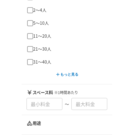
2〜4人
5〜10人
11〜20人
21〜30人
31〜40人
もっと見る
スペース料
※1時間あたり
〜
用途