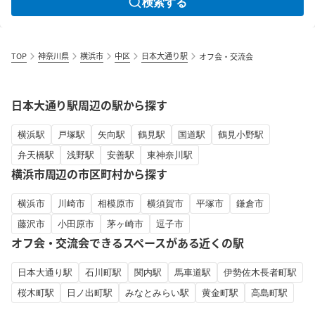
検索する
TOP
神奈川県
横浜市
中区
日本大通り駅
オフ会・交流会
日本大通り駅周辺の駅から探す
横浜駅
戸塚駅
矢向駅
鶴見駅
国道駅
鶴見小野駅
弁天橋駅
浅野駅
安善駅
東神奈川駅
横浜市周辺の市区町村から探す
横浜市
川崎市
相模原市
横須賀市
平塚市
鎌倉市
藤沢市
小田原市
茅ヶ崎市
逗子市
オフ会・交流会できるスペースがある近くの駅
日本大通り駅
石川町駅
関内駅
馬車道駅
伊勢佐木長者町駅
桜木町駅
日ノ出町駅
みなとみらい駅
黄金町駅
高島町駅