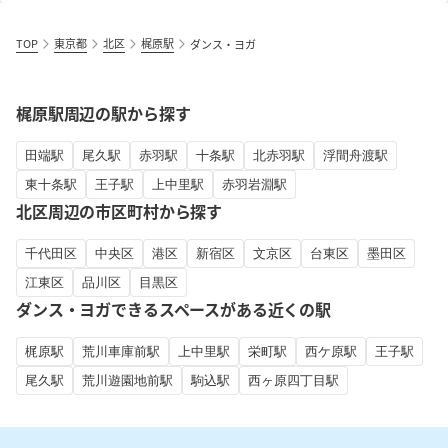
TOP
東京都
北区
梶原駅
ダンス・ヨガ
梶原駅周辺の駅から探す
田端駅
尾久駅
赤羽駅
十条駅
北赤羽駅
浮間舟渡駅
東十条駅
王子駅
上中里駅
赤羽岩淵駅
北区周辺の市区町村から探す
千代田区
中央区
港区
新宿区
文京区
台東区
墨田区
江東区
品川区
目黒区
ダンス・ヨガできるスペースがある近くの駅
梶原駅
荒川車庫前駅
上中里駅
栄町駅
西ケ原駅
王子駅
尾久駅
荒川遊園地前駅
駒込駅
西ヶ原四丁目駅