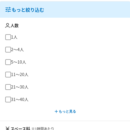
もっと絞り込む
人数
1人
2〜4人
5〜10人
11〜20人
21〜30人
31〜40人
もっと見る
スペース料
※1時間あたり