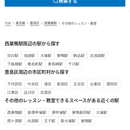
検索する
TOP
東京都
豊島区
西巣鴨駅
その他のレッスン・教室
西巣鴨駅周辺の駅から探す
目白駅
池袋駅
大塚駅
巣鴨駅
駒込駅
北池袋駅
下板橋駅
椎名町駅
東長崎駅
千川駅
豊島区周辺の市区町村から探す
千代田区
中央区
港区
新宿区
文京区
台東区
墨田区
江東区
品川区
目黒区
その他のレッスン・教室できるスペースがある近くの駅
西巣鴨駅
新庚申塚駅
庚申塚駅
巣鴨新田駅
大塚駅
西ケ原駅
向原駅
王子駅
新大塚駅
巣鴨駅