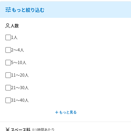
もっと絞り込む
人数
1人
2〜4人
5〜10人
11〜20人
21〜30人
31〜40人
もっと見る
スペース料
※1時間あたり