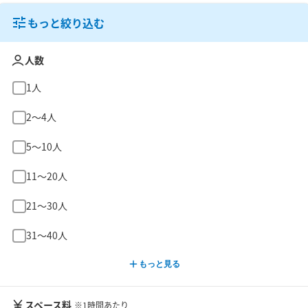
もっと絞り込む
人数
1人
2〜4人
5〜10人
11〜20人
21〜30人
31〜40人
もっと見る
スペース料
※1時間あたり