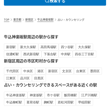
検索する
TOP
東京都
新宿区
牛込神楽坂駅
占い・カウンセリング
牛込神楽坂駅周辺の駅から探す
新宿駅
新大久保駅
高田馬場駅
四ツ谷駅
大久保駅
信濃町駅
西武新宿駅
下落合駅
中井駅
四谷三丁目駅
新宿区周辺の市区町村から探す
千代田区
中央区
港区
新宿区
文京区
台東区
墨田区
江東区
品川区
目黒区
占い・カウンセリングできるスペースがある近くの駅
牛込神楽坂駅
神楽坂駅
市ケ谷駅
飯田橋駅
江戸川橋駅
牛込柳町駅
茗荷谷駅
麹町駅
若松河田駅
早稲田駅